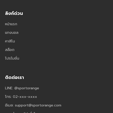
ลิงก์ด่วน
หน้าแรก
แทงบอล
คาสิโน
สล็อต
โปรโมชั่น
ติดต่อเรา
LINE: @sportorange
โทร: 02-xxx-xxxx
อีเมล:
support@sportorange.com