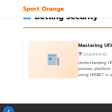
Sport Orange
betting security
Mastering UF
2026年6月3日
Understanding UF
premier platform 
using UFABET is u
f