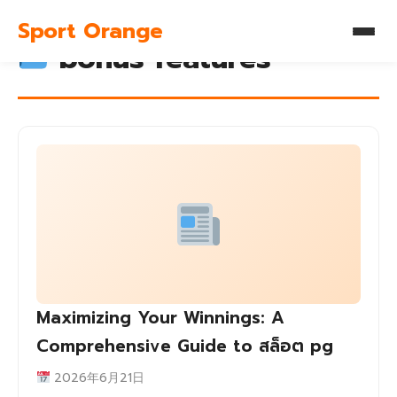
Sport Orange
bonus features
Maximizing Your Winnings: A
Comprehensive Guide to สล็อต pg
2026年6月21日