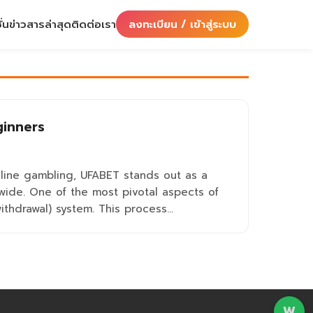
่น
ข่าวสารล่าสุด
ติดต่อเรา
ลงทะเบียน / เข้าสู่ระบบ
inners
line gambling, UFABET stands out as a
dwide. One of the most pivotal aspects of
thdrawal) system. This process...
W