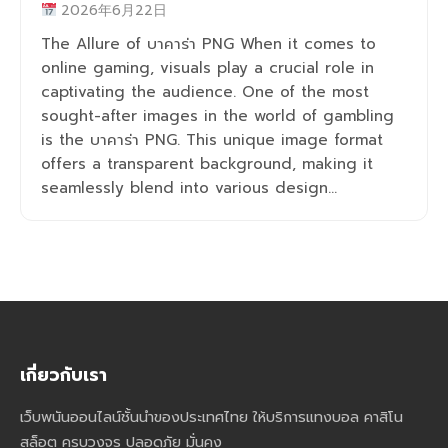
2026年6月22日
The Allure of บาคาร่า PNG When it comes to
online gaming, visuals play a crucial role in
captivating the audience. One of the most
sought-after images in the world of gambling
is the บาคาร่า PNG. This unique image format
offers a transparent background, making it
seamlessly blend into various design...
เกี่ยวกับเรา
เว็บพนันออนไลน์ชั้นนำของประเทศไทย ให้บริการแทงบอล คาสิโน
สล็อต ครบวงจร ปลอดภัย มั่นคง