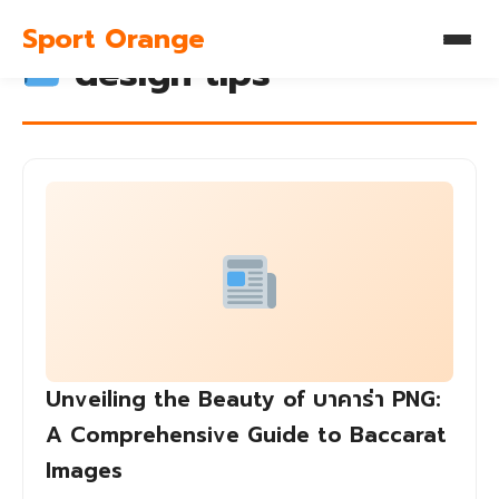
Sport Orange
design tips
Unveiling the Beauty of บาคาร่า PNG:
A Comprehensive Guide to Baccarat
Images