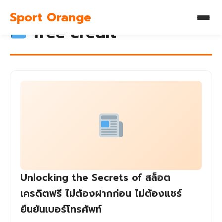
Sport Orange
free credit
Unlocking the Secrets of สล็อต
เครดิตฟรี ไม่ต้องฝากก่อน ไม่ต้องแชร์
ยืนยันเบอร์โทรศัพท์