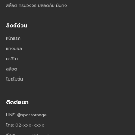
สล็อต ครบวงจร ปลอดภัย มั่นคง
ลิงก์ด่วน
หน้าแรก
แทงบอล
คาสิโน
สล็อต
โปรโมชั่น
ติดต่อเรา
LINE: @sportorange
โทร: 02-xxx-xxxx