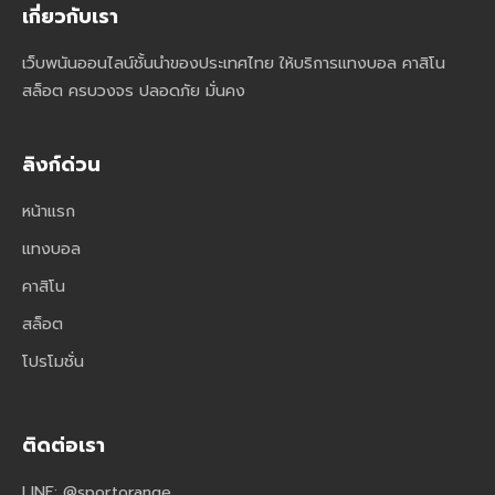
เกี่ยวกับเรา
เว็บพนันออนไลน์ชั้นนำของประเทศไทย ให้บริการแทงบอล คาสิโน
สล็อต ครบวงจร ปลอดภัย มั่นคง
ลิงก์ด่วน
หน้าแรก
แทงบอล
คาสิโน
สล็อต
โปรโมชั่น
ติดต่อเรา
LINE: @sportorange