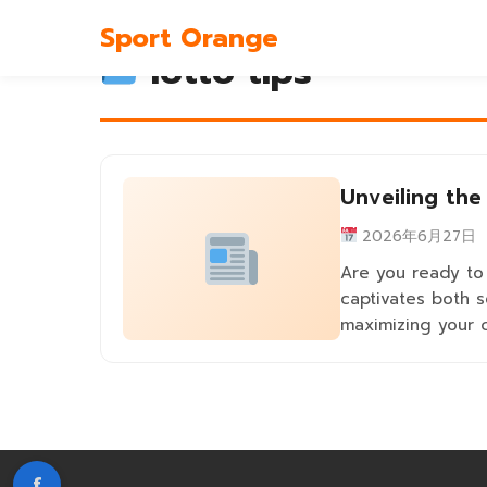
Sport Orange
lotto tips
Unveiling the
2026年6月27日
Are you ready to 
captivates both 
maximizing your c
f