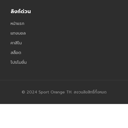
ลิงก์ด่วน
หน้าแรก
แทงบอล
คาสิโน
สล็อต
โปรโมชั่น
© 2024 Sport Orange TH. สงวนลิขสิทธิ์ทั้งหมด