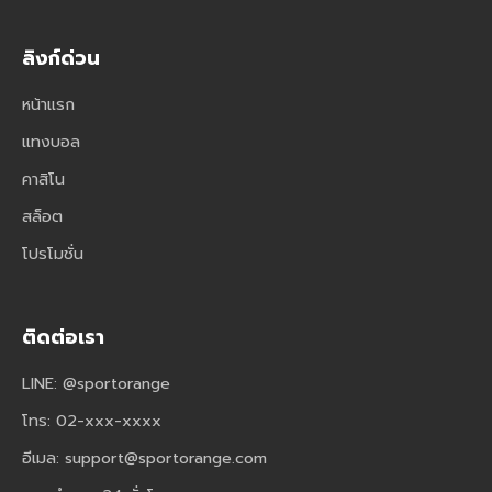
ลิงก์ด่วน
หน้าแรก
แทงบอล
คาสิโน
สล็อต
โปรโมชั่น
ติดต่อเรา
LINE: @sportorange
โทร: 02-xxx-xxxx
อีเมล:
support@sportorange.com