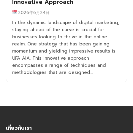
Innovative Approach
2026年6月24日
In the dynamic landscape of digital marketing,
staying ahead of the curve is crucial for
businesses looking to thrive in the online
realm. One strategy that has been gaining
momentum and yielding impressive results is
UFA AIA. This innovative approach
encompasses a range of techniques and
methodologies that are designed...
เกี่ยวกับเรา