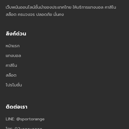
เว็บพนันออนไลน์ชั้นนำของประเทศไทย ให้บริการแทงบอล คาสิโน
สล็อต ครบวงจร ปลอดภัย มั่นคง
ลิงก์ด่วน
หน้าแรก
แทงบอล
คาสิโน
สล็อต
โปรโมชั่น
ติดต่อเรา
LINE: @sportorange
โทร: 02-xxx-xxxx