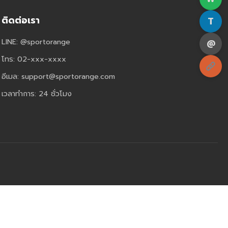
ติดต่อเรา
T
LINE: @sportorange
@
โทร: 02-xxx-xxxx
อีเมล:
support@sportorange.com
เวลาทำการ: 24 ชั่วโมง