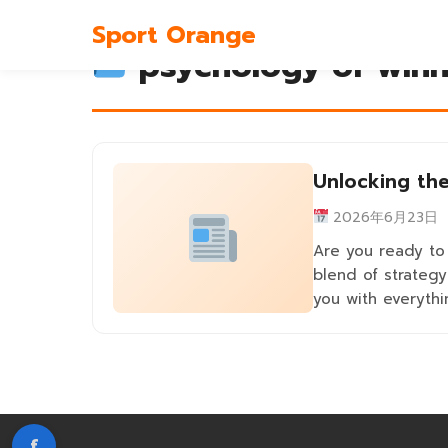
Sport Orange
psychology of winn
Unlocking th
2026年6月23日
Are you ready to 
blend of strategy
you with everyth
f