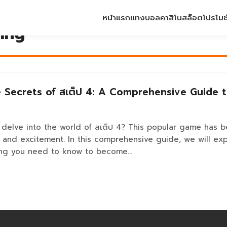
หน้าแรก
แทงบอล
คาสิโน
สล็อต
โปรโมชั
ing
e Secrets of สเต็ป 4: A Comprehensive Guide 
delve into the world of สเต็ป 4? This popular game has be
 and excitement. In this comprehensive guide, we will expl
ing you need to know to become...