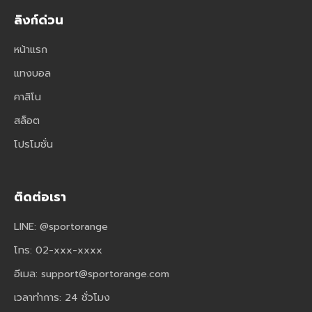
ลิงก์ด่วน
หน้าแรก
แทงบอล
คาสิโน
สล็อต
โปรโมชั่น
ติดต่อเรา
LINE: @sportorange
โทร: 02-xxx-xxxx
อีเมล:
support@sportorange.com
เวลาทำการ: 24 ชั่วโมง