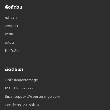
ลิงก์ด่วน
หน้าแรก
แทงบอล
คาสิโน
สล็อต
โปรโมชั่น
ติดต่อเรา
LINE: @sportorange
โทร: 02-xxx-xxxx
อีเมล:
support@sportorange.com
เวลาทำการ: 24 ชั่วโมง