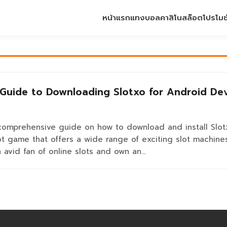
หน้าแรก
แทงบอล
คาสิโน
สล็อต
โปรโมชั
 Guide to Downloading Slotxo for Android De
omprehensive guide on how to download and install Slotx
ot game that offers a wide range of exciting slot machine
n avid fan of online slots and own an...