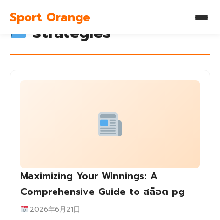
Sport Orange
strategies
Maximizing Your Winnings: A
Comprehensive Guide to สล็อต pg
2026年6月21日