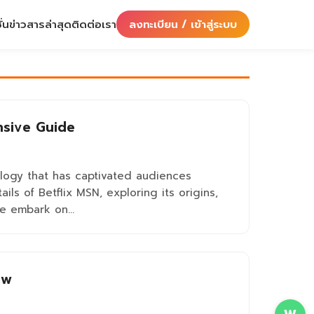
่น
ข่าวสารล่าสุด
ติดต่อเรา
ลงทะเบียน / เข้าสู่ระบบ
nsive Guide
ology that has captivated audiences
ils of Betflix MSN, exploring its origins,
e embark on...
ew