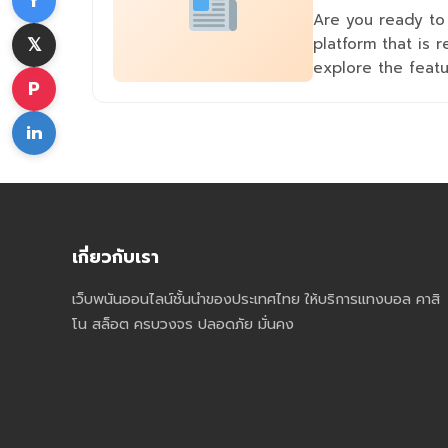
f
Are you ready to 
𝕏
platform that is 
explore the featur
P
in
เกี่ยวกับเรา
เว็บพนันออนไลน์ชั้นนำของประเทศไทย ให้บริการแทงบอล คาสิ
โน สล็อต ครบวงจร ปลอดภัย มั่นคง