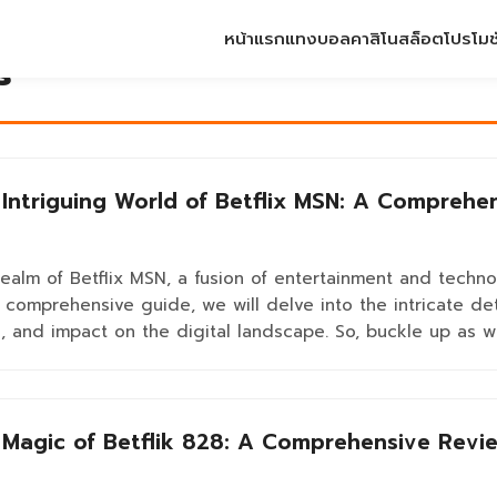
หน้าแรก
แทงบอล
คาสิโน
สล็อต
โปรโมชั
s
 Intriguing World of Betflix MSN: A Comprehe
ealm of Betflix MSN, a fusion of entertainment and techn
s comprehensive guide, we will delve into the intricate deta
s, and impact on the digital landscape. So, buckle up as w
 Magic of Betflik 828: A Comprehensive Revi