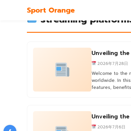
Sport Orange
streaming platform
Unveiling the
2026年7月28日
Welcome to the r
worldwide. In thi
features, benefit
Unveiling the
2026年7月6日