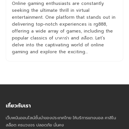
Online gaming enthusiasts are constantly
seeking the ultimate thrill in virtual
entertainment. One platform that stands out in
delivering top-notch experiences is rg888,
offering a wide array of games, including the
popular classics of บาคาร่า and สล็อต. Let’s
delve into the captivating world of online
gaming and explore the exciting...
เกี่ยวกับเรา
เว็บพนันออนไลน์ชั้นนำของประเทศไทย ให้บริการแทงบอล คาสิโน
สล็อต ครบวงจร ปลอดภัย มั่นคง