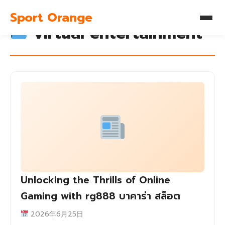
Sport Orange
virtual entertainment
Unlocking the Thrills of Online
Gaming with rg888 บาคาร่า สล็อต
2026年6月25日