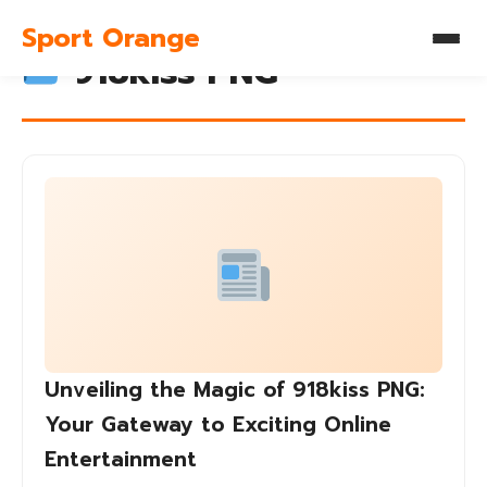
Sport Orange
918kiss PNG
Unveiling the Magic of 918kiss PNG:
Your Gateway to Exciting Online
Entertainment