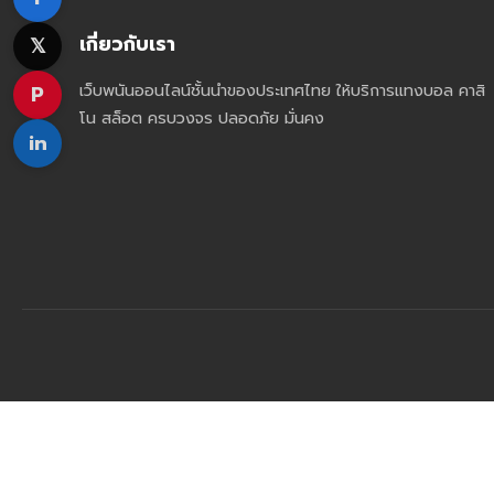
เกี่ยวกับเรา
𝕏
เว็บพนันออนไลน์ชั้นนำของประเทศไทย ให้บริการแทงบอล คาสิ
P
โน สล็อต ครบวงจร ปลอดภัย มั่นคง
in