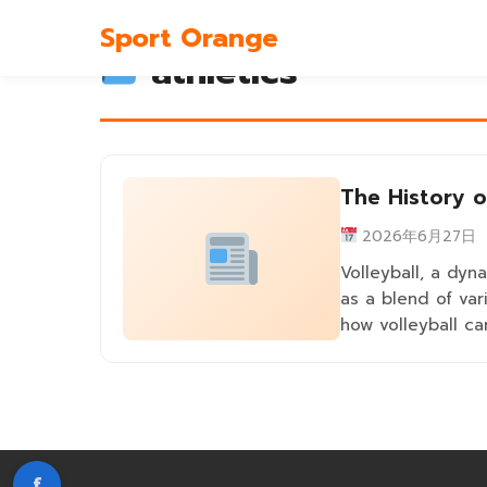
Sport Orange
athletics
The History o
2026年6月27日
Volleyball, a dyn
as a blend of var
how volleyball ca
f