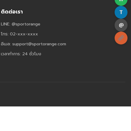
ติดต่อเรา
T
LINE: @sportorange
@
โทร: 02-xxx-xxxx
อีเมล:
support@sportorange.com
เวลาทำการ: 24 ชั่วโมง