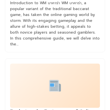
Introduction to WM บาคาร่า WM บาคาร่า, a
popular variant of the traditional baccarat
game, has taken the online gaming world by
storm. With its engaging gameplay and the
allure of high-stakes betting, it appeals to
both novice players and seasoned gamblers.
In this comprehensive guide, we will delve into
the...