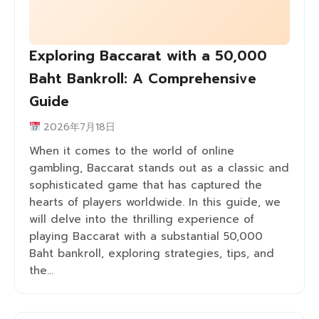
Exploring Baccarat with a 50,000
Baht Bankroll: A Comprehensive
Guide
2026年7月18日
When it comes to the world of online
gambling, Baccarat stands out as a classic and
sophisticated game that has captured the
hearts of players worldwide. In this guide, we
will delve into the thrilling experience of
playing Baccarat with a substantial 50,000
Baht bankroll, exploring strategies, tips, and
the...