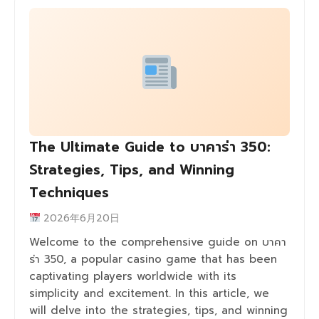
The Ultimate Guide to บาคาร่า 350:
Strategies, Tips, and Winning
Techniques
2026年6月20日
Welcome to the comprehensive guide on บาคา
ร่า 350, a popular casino game that has been
captivating players worldwide with its
simplicity and excitement. In this article, we
will delve into the strategies, tips, and winning