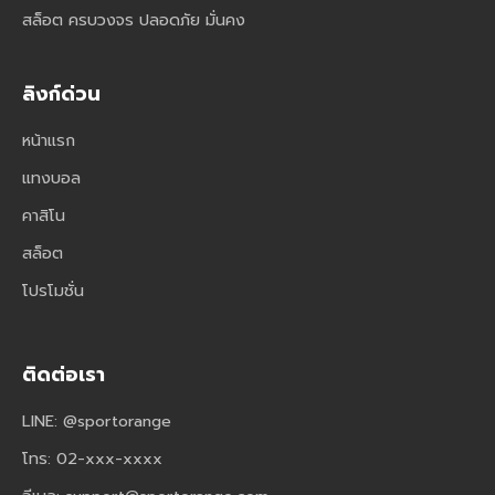
สล็อต ครบวงจร ปลอดภัย มั่นคง
ลิงก์ด่วน
หน้าแรก
แทงบอล
คาสิโน
สล็อต
โปรโมชั่น
ติดต่อเรา
LINE: @sportorange
โทร: 02-xxx-xxxx