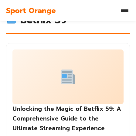
Sport Orange
betflix 59
Unlocking the Magic of Betflix 59: A
Comprehensive Guide to the
Ultimate Streaming Experience