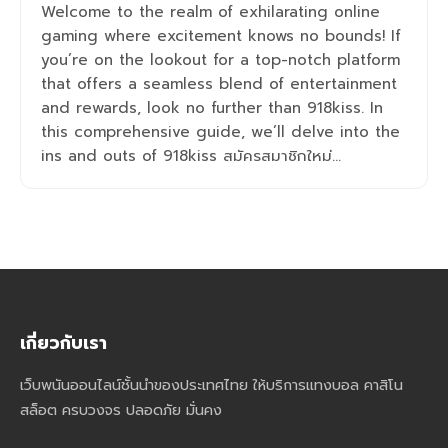
Welcome to the realm of exhilarating online
gaming where excitement knows no bounds! If
you’re on the lookout for a top-notch platform
that offers a seamless blend of entertainment
and rewards, look no further than 918kiss. In
this comprehensive guide, we’ll delve into the
ins and outs of 918kiss สมัครสมาชิกใหม่...
เกี่ยวกับเรา
เว็บพนันออนไลน์ชั้นนำของประเทศไทย ให้บริการแทงบอล คาสิโน
สล็อต ครบวงจร ปลอดภัย มั่นคง