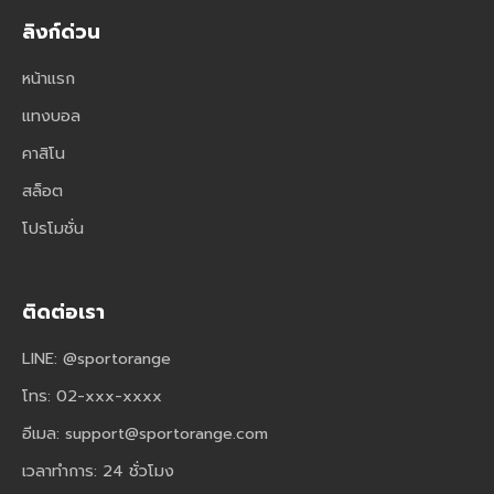
ลิงก์ด่วน
หน้าแรก
แทงบอล
คาสิโน
สล็อต
โปรโมชั่น
ติดต่อเรา
LINE: @sportorange
โทร: 02-xxx-xxxx
อีเมล:
support@sportorange.com
เวลาทำการ: 24 ชั่วโมง