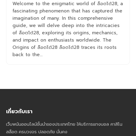
Welcome to the enigmatic world of ล็อตโต้28, a
fascinating phenomenon that has captured the
imagination of many. In this comprehensive
guide, we will delve deep into the intricacies
of ล็อตโต้28, exploring its origins, mechanics,
and impact on enthusiasts worldwide. The
Origins of ล็อตโต้28 ล็อตโต้28 traces its roots
back to the...
เกี่ยวกับเรา
เว็บพนันออนไลน์ชั้นนำของประเทศไทย ให้บริการแทงบอล คาสิโน
สล็อต ครบวงจร ปลอดภัย มั่นคง