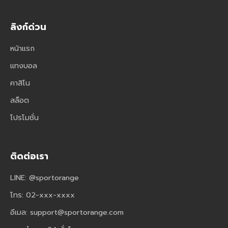
ลิงก์ด่วน
หน้าแรก
แทงบอล
คาสิโน
สล็อต
โปรโมชั่น
ติดต่อเรา
LINE: @sportorange
โทร: 02-xxx-xxxx
อีเมล:
support@sportorange.com