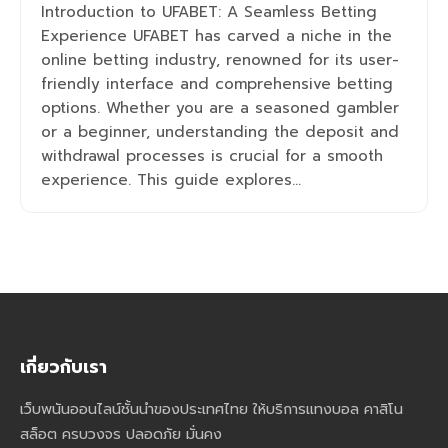
Introduction to UFABET: A Seamless Betting
Experience UFABET has carved a niche in the
online betting industry, renowned for its user-
friendly interface and comprehensive betting
options. Whether you are a seasoned gambler
or a beginner, understanding the deposit and
withdrawal processes is crucial for a smooth
experience. This guide explores...
เกี่ยวกับเรา
เว็บพนันออนไลน์ชั้นนำของประเทศไทย ให้บริการแทงบอล คาสิโน
สล็อต ครบวงจร ปลอดภัย มั่นคง