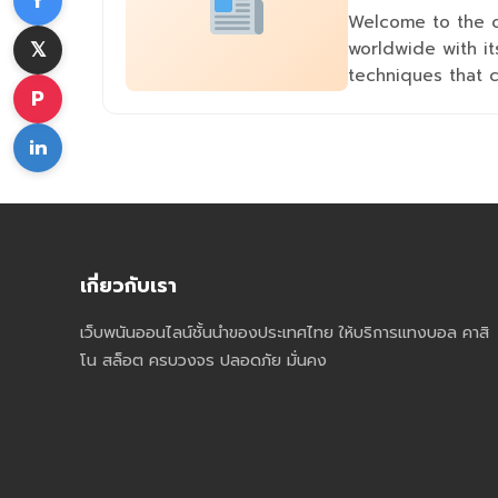
f
Welcome to the c
𝕏
worldwide with its
techniques that c
P
in
เกี่ยวกับเรา
เว็บพนันออนไลน์ชั้นนำของประเทศไทย ให้บริการแทงบอล คาสิ
โน สล็อต ครบวงจร ปลอดภัย มั่นคง